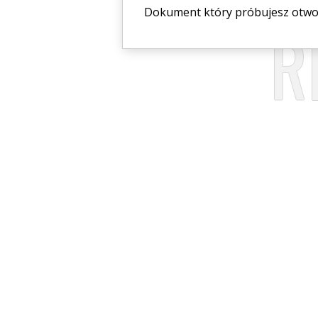
Dokument który próbujesz otworz
R