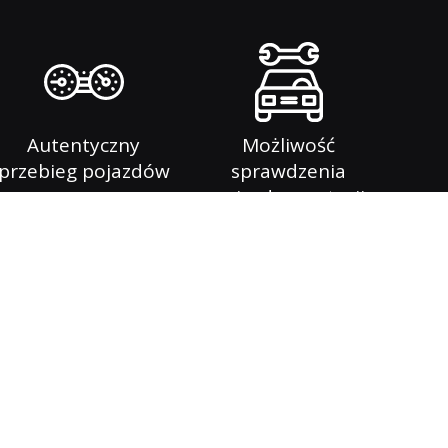
Autentyczny
Możliwość
przebieg pojazdów
sprawdzenia
pojazdu na stacji
diagnostycznej
my jest kompleksowa obsługa Klientów
u przez 7 dni w tygodniu. Na naszym placu