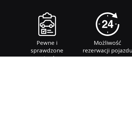
Pewne i
Możliwość
sprawdzone
rezerwacji pojazd
pojazdy
Witamy w Auto komisie. Jesteśmy wiodącą firmą z
w sprzedaży pojazdów, jak również sprzedażą i