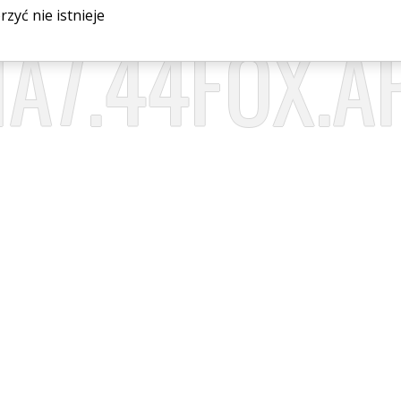
yć nie istnieje
IA7.44FOX.A