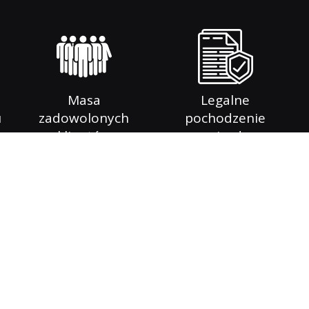
Masa
Legalne
u
zadowolonych
pochodzenie
klientów
pojazdu
INFORMACJE O FIRMIE
ajmującą się pośrednictwem
Głównym atutem naszej fir
 skupem samochodów
planujących zakup samochod