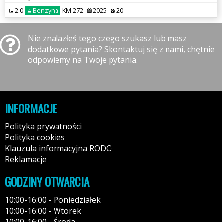
2.0
Benzyna
KM 272
2025
20
Nie znalazłeś tego czego szukasz lub masz
dodatkowe pytania? Skontaktuj się z nami, chętnie
odpowiemy na Twoje pytania.
INFORMACJE
Polityka prywatności
Polityka cookies
Klauzula informacyjna RODO
Reklamacje
GODZINY OTWARCIA
10:00-16:00 - Poniedziałek
10:00-16:00 - Wtorek
10:00-16:00 - Środa