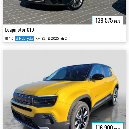
139 575
PLN
Leapmotor C10
1.5
Hybryda
KM 82
2025
2
IA7.44FOX.A
116 900
PLN