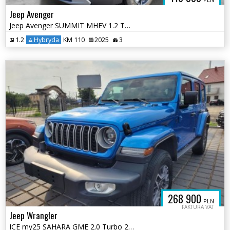
Jeep Avenger
Jeep Avenger SUMMIT MHEV 1.2 T3 110 KM AT FWD Wyprzedaż Rocznika 2025
1.2
Hybryda
KM 110
2025
3
268 900
PLN
FAKTURA VAT
Jeep Wrangler
ICE my25 SAHARA GME 2.0 Turbo 272 KM ATX 4WD